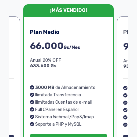
¡MÁS VENDIDO!
Plan Medio
Plan
66.000
99
Gs/Mes
Anual 20% OFF
Anual
633.600 Gs
950.4
3000 MB
de Almacenamiento
o
40
Ilimitada Transferencia
Ilim
Ilimitadas Cuentas de e-mail
Ilim
Full CPanel en Español
Full
Sistema Webmail/Pop3/Imap
p
Sis
Soporte a PHP y MySQL
Sopo